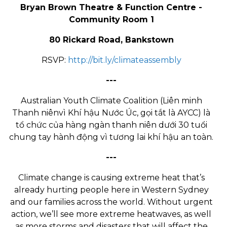
Bryan Brown Theatre & Function Centre -
Community Room 1
80 Rickard Road, Bankstown
RSVP
:
http://bit.ly/climateassembly
---
Australian Youth Climate Coalition (Liên minh
Thanh niênvì Khí hậu Nước Úc, gọi tắt là AYCC) là
tổ chức của hàng ngàn thanh niên dưới 30 tuổi
chung tay hành động vì tương lai khí hậu an toàn.
---
Climate change is causing extreme heat that’s
already hurting people here in Western Sydney
and our families across the world. Without urgent
action, we’ll see more extreme heatwaves, as well
as more storms and disasters that will affect the